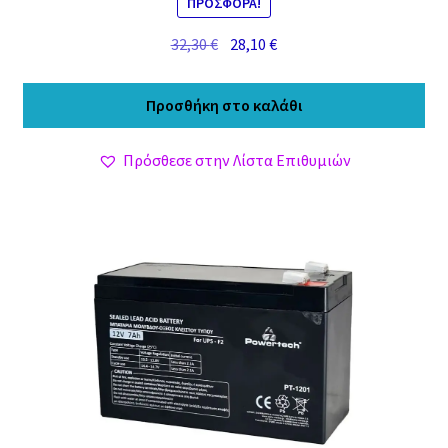
ΠΡΟΣΦΟΡΆ!
Original
Η
32,30
€
28,10
€
price
τρέχουσα
was:
τιμή
Προσθήκη στο καλάθι
32,30 €.
είναι:
28,10 €.
Πρόσθεσε στην Λίστα Επιθυμιών