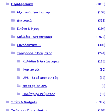
Περιφερειακά
(3059)
Αξεσουάρ για Laptop
(193)
Δικτυακά
(311)
Εικόνα & Ήχος
(194)
Καλώδια - Αντάπτορες
(1922)
Συνοδευτικά PC
(305)
Τροφοδοσία Ρεύματος
(244)
Καλώδια & Αντάπτορες
(115)
Φορτιστές
(30)
UPS - Σταθεροποιητές
(32)
Μπαταρίες UPS
(9)
Πολύπριζα Ρεύματος
(58)
Σπίτι & Gadgets
(1327)
Τσάντες - Πορτοφόλια
(162)