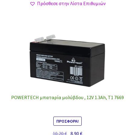
Πρόσθεσε στην Λίστα Επιθυμιών
POWERTECH μπαταρία μολύβδου , 12V 1.3Ah, T1 7669
ΠΡΟΣΦΟΡΆ!
Original
Η
10,20
€
8,90
€