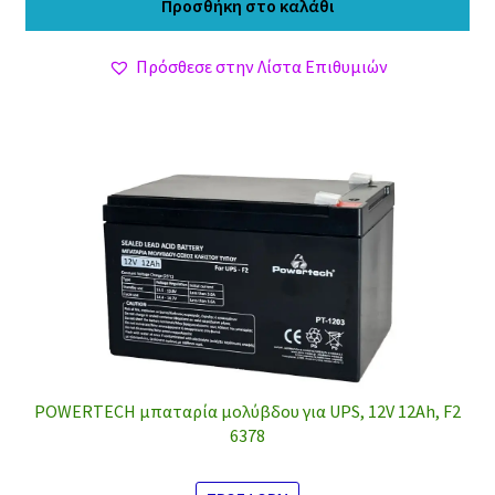
Προσθήκη στο καλάθι
6,30 €.
είναι:
5,50 €.
Πρόσθεσε στην Λίστα Επιθυμιών
POWERTECH μπαταρία μολύβδου για UPS, 12V 12Ah, F2
6378