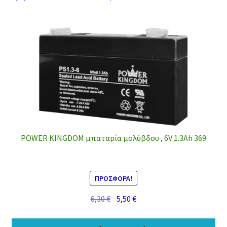
POWER KINGDOM μπαταρία μολύβδου , 6V 1.3Ah 369
ΠΡΟΣΦΟΡΆ!
Original
Η
6,30
€
5,50
€
price
τρέχουσα
was:
τιμή