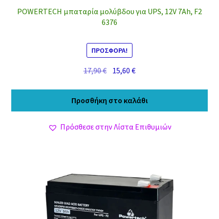
POWERTECH μπαταρία μολύβδου για UPS, 12V 7Ah, F2
6376
ΠΡΟΣΦΟΡΆ!
Original
Η
17,90
€
15,60
€
price
τρέχουσα
was:
τιμή
Προσθήκη στο καλάθι
17,90 €.
είναι:
15,60 €.
Πρόσθεσε στην Λίστα Επιθυμιών