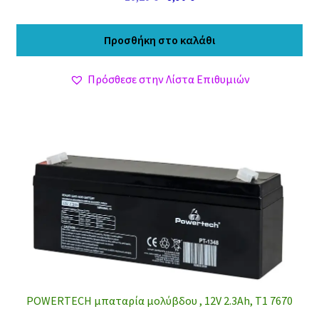
price
τρέχουσα
was:
τιμή
Προσθήκη στο καλάθι
10,20 €.
είναι:
8,90 €.
Πρόσθεσε στην Λίστα Επιθυμιών
POWERTECH μπαταρία μολύβδου , 12V 2.3Ah, T1 7670