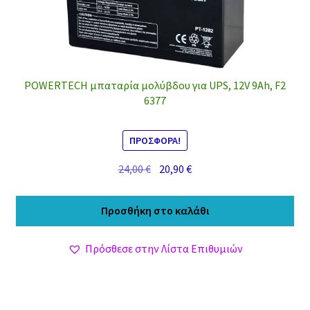
POWERTECH μπαταρία μολύβδου για UPS, 12V 9Ah, F2
6377
ΠΡΟΣΦΟΡΆ!
Original
Η
24,00
€
20,90
€
price
τρέχουσα
was:
τιμή
Προσθήκη στο καλάθι
24,00 €.
είναι:
20,90 €.
Πρόσθεσε στην Λίστα Επιθυμιών