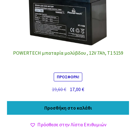
POWERTECH μπαταρία μολύβδου , 12V 7Ah, T1 5159
ΠΡΟΣΦΟΡΆ!
Original
Η
19,60
€
17,00
€
price
τρέχουσα
was:
τιμή
Προσθήκη στο καλάθι
19,60 €.
είναι:
17,00 €.
Πρόσθεσε στην Λίστα Επιθυμιών