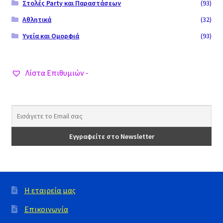
Στολές Party και Παραστάσεων
(93)
Αθλητικά
(32)
Υγεία και Ομορφιά
(93)
Λίστα Επιθυμιών -
Η εταιρεία μας
Επικοινωνία