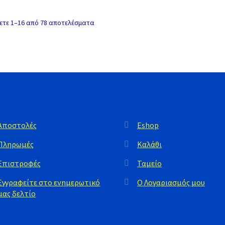
ετε 1–16 από 78 αποτελέσματα
Αποστολές
Eshop
Πληρωμές
Καλάθι
Επιστροφές
Ταμείο
Εγγραφείτε στο ενημερωτικό
Ο Λογαριασμός μου
μας δελτίο