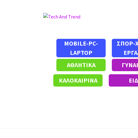
Απευθείας
Μετάβαση
μετάβαση
σε
στην
περιεχόμενο
πλοήγηση
MOBILE-PC-
ΣΠΟΡ-
LAPTOP
ΕΡΓΑ
ΑΘΛΗΤΙΚΑ
ΓΥΝΑ
ΚΑΛΟΚΑΙΡΙΝΑ
ΕΙ