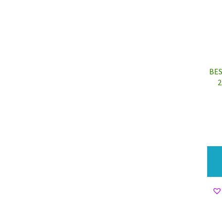
BES
2