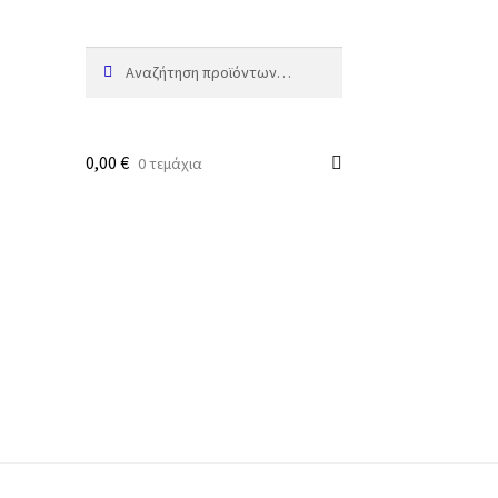
Αναζήτηση
Αναζήτηση
για:
0,00
€
0 τεμάχια