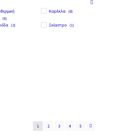
οθερμική
Καρέκλα
(8)
(6)
νίδα
Σκίαστρο
(2)
(1)
1
2
3
4
5