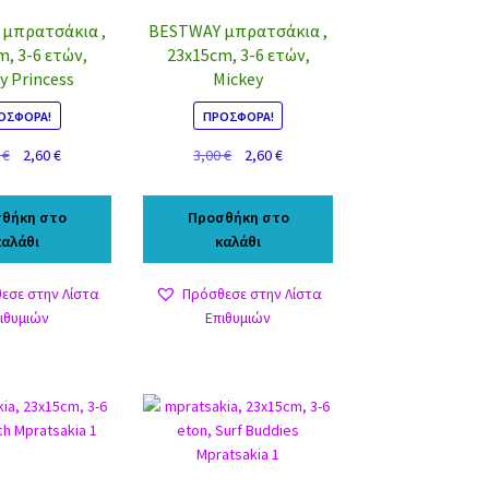
μπρατσάκια ,
BESTWAY μπρατσάκια ,
m, 3-6 ετών,
23x15cm, 3-6 ετών,
y Princess
Mickey
ΟΣΦΟΡΆ!
ΠΡΟΣΦΟΡΆ!
Original
Η
Original
Η
0
€
2,60
€
3,00
€
2,60
€
price
τρέχουσα
price
τρέχουσα
was:
τιμή
was:
τιμή
θήκη στο
Προσθήκη στο
3,00 €.
είναι:
3,00 €.
είναι:
καλάθι
καλάθι
2,60 €.
2,60 €.
εσε στην Λίστα
Πρόσθεσε στην Λίστα
ιθυμιών
Επιθυμιών