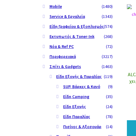
Mobile
(1480)
Service & Εργαλεία
(1343)
Είδη Γραφείου & Εξοπλισμός
(574)
Εκτυπωτές & Toner-Ink
(268)
Νέα & Ref PC
(72)
Περιφερειακά
(3217)
Σπίτι & Gadgets
(1463)
ALC
Είδη Εξοχής & Παραλίας
(119)
χει
SUP, Βάρκες & Κανό
(9)
Είδη Camping
(35)
Είδη Εξοχής
(24)
Είδη Παραλίας
(78)
Πισίνες & Αξεσουάρ
(14)