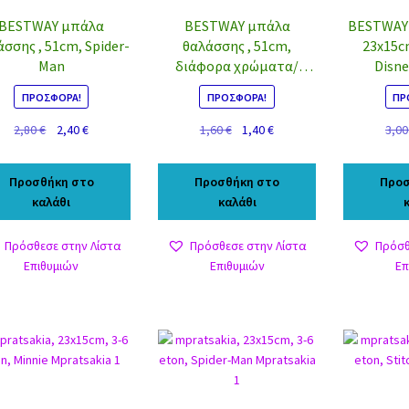
BESTWAY μπάλα
BESTWAY μπάλα
BESTWAY 
σσης , 51cm, Spider-
θαλάσσης , 51cm,
23x15c
Man
διάφορα χρώματα/
Disne
σχέδια, 1τμχ
ΠΡΟΣΦΟΡΆ!
ΠΡΟΣΦΟΡΆ!
ΠΡ
Original
Η
Original
Η
2,80
€
2,40
€
1,60
€
1,40
€
3,0
price
τρέχουσα
price
τρέχουσα
was:
τιμή
was:
τιμή
Προσθήκη στο
Προσθήκη στο
Προσ
2,80 €.
είναι:
1,60 €.
είναι:
καλάθι
καλάθι
2,40 €.
1,40 €.
Πρόσθεσε στην Λίστα
Πρόσθεσε στην Λίστα
Πρόσθ
Επιθυμιών
Επιθυμιών
Επ