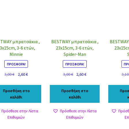
TWAY μπρατσάκια ,
BESTWAY μπρατσάκια ,
BESTWAY 
3x15cm, 3-6 ετών,
23x15cm, 3-6 ετών,
23x15c
Minnie
Spider-Man
ΠΡΟΣΦΟΡΆ!
ΠΡΟΣΦΟΡΆ!
ΠΡ
Original
Η
Original
Η
3,00
€
2,60
€
3,00
€
2,60
€
3,1
price
τρέχουσα
price
τρέχουσα
was:
τιμή
was:
τιμή
Προσθήκη στο
Προσθήκη στο
Προσ
3,00 €.
είναι:
3,00 €.
είναι:
καλάθι
καλάθι
2,60 €.
2,60 €.
Πρόσθεσε στην Λίστα
Πρόσθεσε στην Λίστα
Πρόσθ
Επιθυμιών
Επιθυμιών
Επ