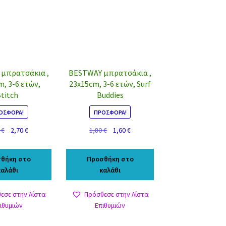
μπρατσάκια ,
BESTWAY μπρατσάκια ,
m, 3-6 ετών,
23x15cm, 3-6 ετών, Surf
Stitch
Buddies
ΟΣΦΟΡΆ!
ΠΡΟΣΦΟΡΆ!
Original
Η
Original
Η
0
€
2,70
€
1,80
€
1,60
€
price
τρέχουσα
price
τρέχουσα
was:
τιμή
was:
τιμή
θήκη στο
Προσθήκη στο
3,10 €.
είναι:
1,80 €.
είναι:
καλάθι
καλάθι
2,70 €.
1,60 €.
εσε στην Λίστα
Πρόσθεσε στην Λίστα
ιθυμιών
Επιθυμιών