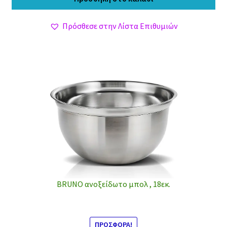
2,00 €.
είναι:
1,70 €.
Πρόσθεσε στην Λίστα Επιθυμιών
BRUNO ανοξείδωτο μπολ , 18εκ.
ΠΡΟΣΦΟΡΆ!