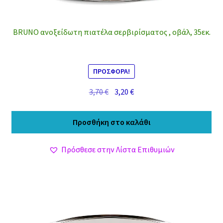
BRUNO ανοξείδωτη πιατέλα σερβιρίσματος , οβάλ, 35εκ.
ΠΡΟΣΦΟΡΆ!
Original
Η
3,70
€
3,20
€
price
τρέχουσα
was:
τιμή
Προσθήκη στο καλάθι
3,70 €.
είναι:
3,20 €.
Πρόσθεσε στην Λίστα Επιθυμιών