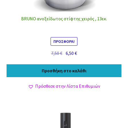
BRUNO ανοξείδωτος στίφτης χειρός , 13εκ.
ΠΡΟΣΦΟΡΆ!
Original
Η
7,50
€
6,50
€
price
τρέχουσα
was:
τιμή
Προσθήκη στο καλάθι
7,50 €.
είναι:
6,50 €.
Πρόσθεσε στην Λίστα Επιθυμιών