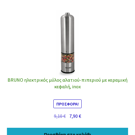
BRUNO ηλεκτρικός μύλος αλατιού-πιπεριού με κεραμική
κεφαλή, inox
ΠΡΟΣΦΟΡΆ!
Original
Η
9,10
€
7,90
€
price
τρέχουσα
was:
τιμή
Προσθήκη στο καλάθι