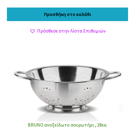
price
τρέχουσα
was:
τιμή
Προσθήκη στο καλάθι
3,90 €.
είναι:
3,40 €.
Πρόσθεσε στην Λίστα Επιθυμιών
BRUNO ανοξείδωτο σουρωτήρι , 28εκ.