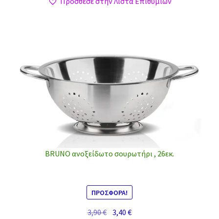
Πρόσθεσε στην Λίστα Επιθυμιών
BRUNO ανοξείδωτο σουρωτήρι , 26εκ.
ΠΡΟΣΦΟΡΆ!
Original
Η
3,90
€
3,40
€