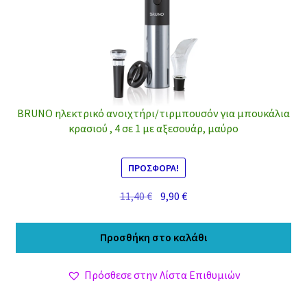
BRUNO ηλεκτρικό ανοιχτήρι/τιρμπουσόν για μπουκάλια
κρασιού , 4 σε 1 με αξεσουάρ, μαύρο
ΠΡΟΣΦΟΡΆ!
Original
Η
11,40
€
9,90
€
price
τρέχουσα
was:
τιμή
Προσθήκη στο καλάθι
11,40 €.
είναι:
9,90 €.
Πρόσθεσε στην Λίστα Επιθυμιών