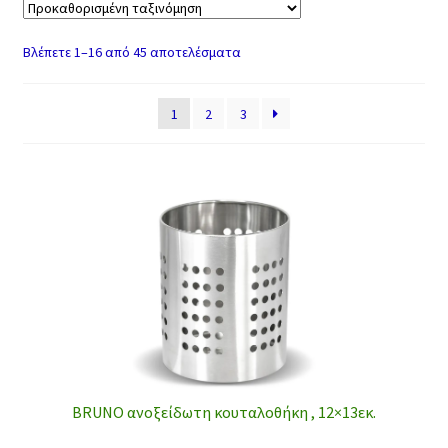
(1)
Πώμα
Σέικερ
Σουρω
Στίφτη
Βλέπετε 1–16 από 45 αποτελέσματα
φιάλης
τήρι
ς
(1)
(4)
(1)
(2)
1
2
3
BRUNO ανοξείδωτη κουταλοθήκη , 12×13εκ.