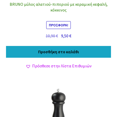
BRUNO μύλος αλατιού-πιπεριού με κεραμική κεφαλή,
κόκκινος
ΠΡΟΣΦΟΡΆ!
Original
Η
10,90
€
9,50
€
price
τρέχουσα
was:
τιμή
Προσθήκη στο καλάθι
10,90 €.
είναι:
9,50 €.
Πρόσθεσε στην Λίστα Επιθυμιών