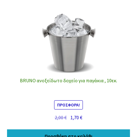
BRUNO ανοξείδωτο δοχείο για παγάκια , 10εκ.
ΠΡΟΣΦΟΡΆ!
Original
Η
2,00
€
1,70
€
price
τρέχουσα
was:
τιμή
Προσθήκη στο καλάθι