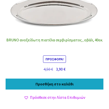
BRUNO ανοξείδωτη πιατέλα σερβιρίσματος , οβάλ, 40εκ.
ΠΡΟΣΦΟΡΆ!
Original
Η
4,50
€
3,90
€
price
τρέχουσα
was:
τιμή
Προσθήκη στο καλάθι
4,50 €.
είναι:
3,90 €.
Πρόσθεσε στην Λίστα Επιθυμιών