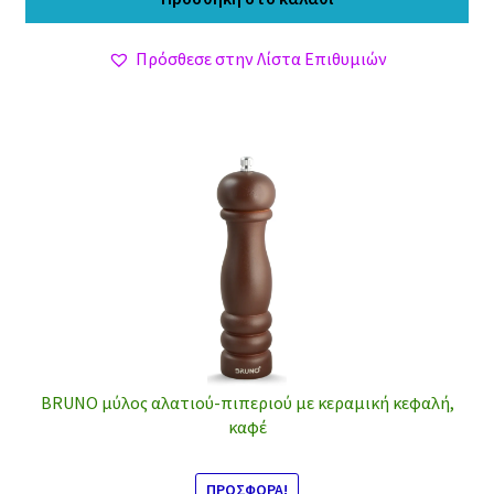
9,10 €.
είναι:
7,90 €.
Πρόσθεσε στην Λίστα Επιθυμιών
BRUNO μύλος αλατιού-πιπεριού με κεραμική κεφαλή,
καφέ
ΠΡΟΣΦΟΡΆ!