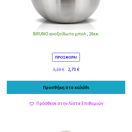
BRUNO ανοξείδωτο μπολ , 26εκ.
ΠΡΟΣΦΟΡΆ!
Original
Η
3,10
€
2,70
€
price
τρέχουσα
was:
τιμή
Προσθήκη στο καλάθι
3,10 €.
είναι:
2,70 €.
Πρόσθεσε στην Λίστα Επιθυμιών