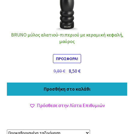
BRUNO μύλος αλατιού-πιπεριού με κεραμική κεφαλή,
μαύρος
ΠΡΟΣΦΟΡΆ!
Original
Η
9,80
€
8,50
€
price
τρέχουσα
was:
τιμή
Προσθήκη στο καλάθι
9,80 €.
είναι:
8,50 €.
Πρόσθεσε στην Λίστα Επιθυμιών