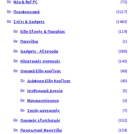
Νέα & Ref PC
(72)
Περιφερειακά
(3217)
Σπίτι & Gadgets
(1463)
Είδη Εξοχής & Παραλίας
(119)
Παιχνίδια
(1)
Gadgets - Αξεσουάρ
(386)
Ηλεκτρικές συσκευές
(143)
Οικιακά Είδη κουζίνας
(60)
Διάφορα Είδη Κουζίνας
(45)
Ισοθερμικά Δοχεία
(5)
Μαχαιροπίρουνα
(3)
Σκεύη μαγειρικής
(7)
Οικιακός εξοπλισμός
(332)
Προσωπική Φροντίδα
(154)