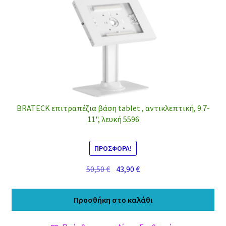
BRATECK επιτραπέζια βάση tablet , αντικλεπτική, 9.7-
11", λευκή 5596
ΠΡΟΣΦΟΡΆ!
Original
Η
50,50
€
43,90
€
price
τρέχουσα
was:
τιμή
Προσθήκη στο καλάθι
50,50 €.
είναι:
43,90 €.