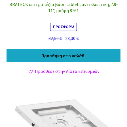
BRATECK επιτραπέζια βάση tablet , αντικλεπτική, 7.9-
11", μαύρη 8761
ΠΡΟΣΦΟΡΆ!
Original
Η
32,50
€
28,30
€
price
τρέχουσα
was:
τιμή
Προσθήκη στο καλάθι
32,50 €.
είναι:
28,30 €.
Πρόσθεσε στην Λίστα Επιθυμιών