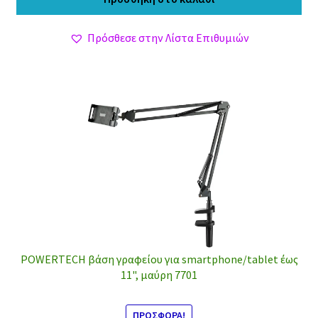
16,00 €.
είναι:
13,90 €.
Πρόσθεσε στην Λίστα Επιθυμιών
POWERTECH βάση γραφείου για smartphone/tablet έως
11", μαύρη 7701
ΠΡΟΣΦΟΡΆ!