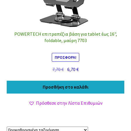
POWERTECH επιτραπέζια βάση για tablet έως 16",
foldable, μαύρη 7703
ΠΡΟΣΦΟΡΆ!
Original
Η
7,70
€
6,70
€
price
τρέχουσα
was:
τιμή
Προσθήκη στο καλάθι
7,70 €.
είναι:
6,70 €.
Πρόσθεσε στην Λίστα Επιθυμιών