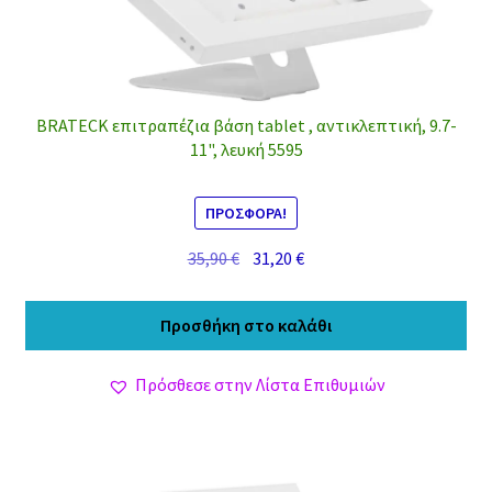
BRATECK επιτραπέζια βάση tablet , αντικλεπτική, 9.7-
11", λευκή 5595
ΠΡΟΣΦΟΡΆ!
Original
Η
35,90
€
31,20
€
price
τρέχουσα
was:
τιμή
Προσθήκη στο καλάθι
35,90 €.
είναι:
31,20 €.
Πρόσθεσε στην Λίστα Επιθυμιών