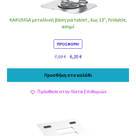
KAKUSIGA μεταλλική βάση για tablet , έως 13″, foldable,
ασημί
ΠΡΟΣΦΟΡΆ!
Original
Η
7,10
€
6,20
€
price
τρέχουσα
was:
τιμή
Προσθήκη στο καλάθι
7,10 €.
είναι:
6,20 €.
Πρόσθεσε στην Λίστα Επιθυμιών