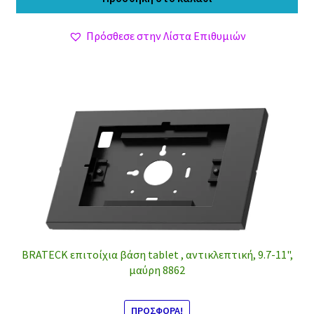
22,30 €.
είναι:
19,40 €.
Πρόσθεσε στην Λίστα Επιθυμιών
BRATECK επιτοίχια βάση tablet , αντικλεπτική, 9.7-11",
μαύρη 8862
ΠΡΟΣΦΟΡΆ!