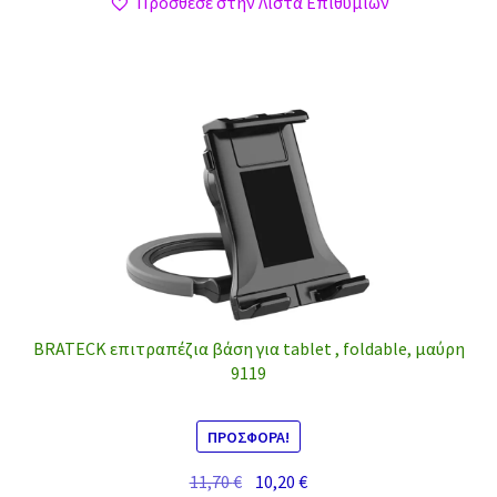
Πρόσθεσε στην Λίστα Επιθυμιών
BRATECK επιτραπέζια βάση για tablet , foldable, μαύρη
9119
ΠΡΟΣΦΟΡΆ!
Original
Η
11,70
€
10,20
€