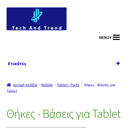
Απευθείας
Μετάβαση
μετάβαση
σε
στην
περιεχόμενο
πλοήγηση
MENOY
Ετικέτες
Απλής
Βάση
Διάφο
Επιτρα
Θήκη
Κλιπ
(
(
τοποθέτ
ρα
πέζια
συγκράτ
Αρχική σελίδα
Mobile
Tablet - Parts
Θήκες - Βάσεις για
18)
(1)
(2)
12)
ησης
ησης
Tablet
(2)
(1)
Θήκες - Βάσεις για Tablet