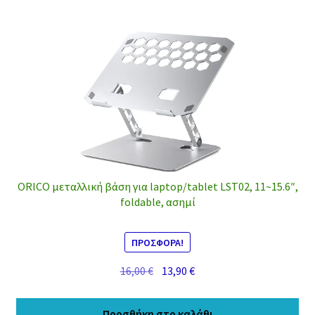
ORICO μεταλλική βάση για laptop/tablet LST02, 11~15.6″,
foldable, ασημί
ΠΡΟΣΦΟΡΆ!
Original
Η
16,00
€
13,90
€
price
τρέχουσα
was:
τιμή
Προσθήκη στο καλάθι