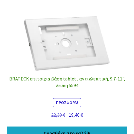
BRATECK επιτοίχια βάση tablet , αντικλεπτική, 9.7-11",
λευκή 5594
ΠΡΟΣΦΟΡΆ!
Original
Η
22,30
€
19,40
€
price
τρέχουσα
was:
τιμή
Προσθήκη στο καλάθι