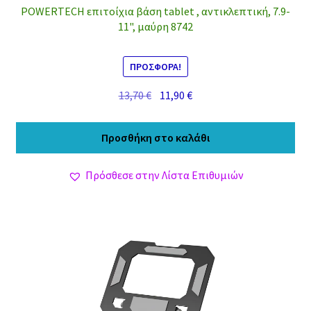
POWERTECH επιτοίχια βάση tablet , αντικλεπτική, 7.9-
11", μαύρη 8742
ΠΡΟΣΦΟΡΆ!
Original
Η
13,70
€
11,90
€
price
τρέχουσα
was:
τιμή
Προσθήκη στο καλάθι
13,70 €.
είναι:
11,90 €.
Πρόσθεσε στην Λίστα Επιθυμιών