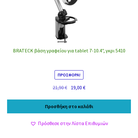
BRATECK βάση γραφείου για tablet 7-10.4", γκρι 5410
ΠΡΟΣΦΟΡΆ!
Original
Η
21,90
€
19,00
€
price
τρέχουσα
was:
τιμή
Προσθήκη στο καλάθι
21,90 €.
είναι:
19,00 €.
Πρόσθεσε στην Λίστα Επιθυμιών