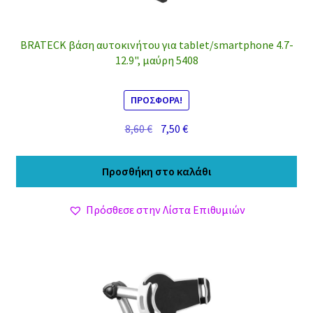
BRATECK βάση αυτοκινήτου για tablet/smartphone 4.7-
12.9", μαύρη 5408
ΠΡΟΣΦΟΡΆ!
Original
Η
8,60
€
7,50
€
price
τρέχουσα
was:
τιμή
Προσθήκη στο καλάθι
8,60 €.
είναι:
7,50 €.
Πρόσθεσε στην Λίστα Επιθυμιών