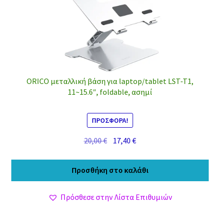
ORICO μεταλλική βάση για laptop/tablet LST-T1,
11~15.6″, foldable, ασημί
ΠΡΟΣΦΟΡΆ!
Original
Η
20,00
€
17,40
€
price
τρέχουσα
was:
τιμή
Προσθήκη στο καλάθι
20,00 €.
είναι:
17,40 €.
Πρόσθεσε στην Λίστα Επιθυμιών